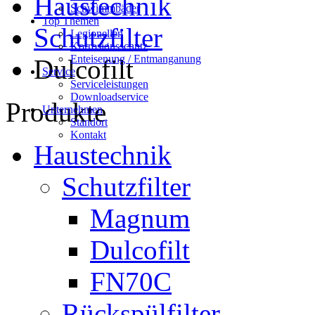
Haustechnik
Schwimmbäder
Top Themen
Schutzfilter
Legionellen
Korrosionsschutz
Enteisenung / Entmanganung
Dulcofilt
Service
Serviceleistungen
Downloadservice
Produkte
Unternehmen
Standort
Kontakt
Haustechnik
Schutzfilter
Magnum
Dulcofilt
FN70C
Rückspülfilter