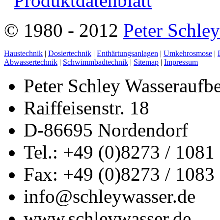
Produktdatenblatt
© 1980 - 2012
Peter Schle
Haustechnik
|
Dosiertechnik
|
Enthärtungsanlagen
|
Umkehrosmose
|
Abwassertechnik
|
Schwimmbadtechnik
|
Sitemap
|
Impressum
Peter Schley Wasserauf
Raiffeisenstr. 18
D-86695 Nordendorf
Tel.: +49 (0)8273 / 1081
Fax: +49 (0)8273 / 1083
info@schleywasser.de
www.schleywasser.de